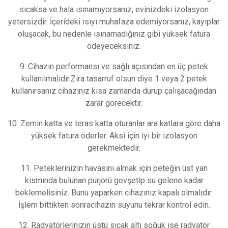
sıcaksa ve hala ısınamıyorsanız, evinizdeki izolasyon
yetersizdir. İçerideki ısıyı muhafaza edemiyorsanız, kayıplar
oluşacak, bu nedenle ısınamadığınız gibi yüksek fatura
ödeyeceksiniz.
9. Cihazın performansı ve sağlı açısından en üç petek
kullanılmalıdır.Zira tasarruf olsun diye 1 veya 2 petek
kullanırsanız cihazınız kısa zamanda durup çalışacağından
zarar görecektir.
10. Zemin katta ve teras katta oturanlar ara katlara göre daha
yüksek fatura öderler. Aksi için iyi bir izolasyon
gerekmektedir.
11. Peteklerinizin havasını almak için peteğin üst yan
kısmında bulunan purjörü gevşetip su gelene kadar
beklemelisiniz. Bunu yaparken cihazınız kapalı olmalıdır.
İşlem bittikten sonracihazın suyunu tekrar kontrol edin.
12. Radyatörlerinizin üstü sıcak altı soğuk ise radyatör