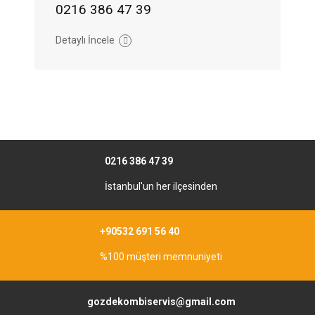
0216 386 47 39
Detaylı İncele
0216 386 47 39
İstanbul'un her ilçesinden
+90532 691 56 40
%100 müşteri memnuniyeti
gozdekombiservis@gmail.com