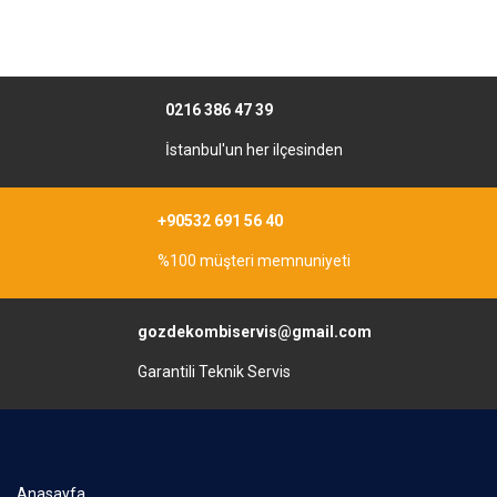
0216 386 47 39
İstanbul'un her ilçesinden
+90532 691 56 40
%100 müşteri memnuniyeti
gozdekombiservis@gmail.com
Garantili Teknik Servis
Anasayfa