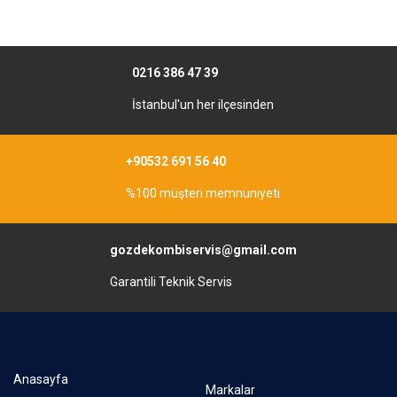
0216 386 47 39
İstanbul'un her ilçesinden
+90532 691 56 40
%100 müşteri memnuniyeti
gozdekombiservis@gmail.com
Garantili Teknik Servis
Anasayfa
Markalar