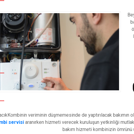
Bey
b
ö
acık
Kombinin veriminin düşmemesinde de yaptırılacak bakımın old
mbi servisi
aranırken hizmeti verecek kuruluşun yetkinliği mutlak
bakım hizmeti kombinizin ömrünü u