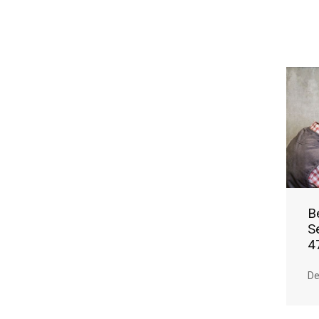
B
S
4
De