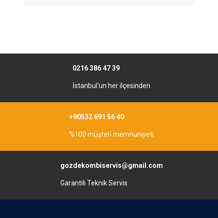
0216 386 47 39
İstanbul'un her ilçesinden
+90532 691 56 40
%100 müşteri memnuniyeti
gozdekombiservis@gmail.com
Garantili Teknik Servis