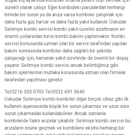
soğuk kış aylarında kombiler ortama yeterli ısıyı vermek için
sürekli olarak çalışır. Eğer kombideki parçalardan herhangi
birinde bir sorun ya da arıza varsa kombiler çalışmak için
daha fazla güç harcar ve daha fazla yakıt kullanılır. Üsküdar
Selimiye kombi servisi kombi yakıt ücretini azaltmanın en
önemli yollarından birisi kombi bakımı yaptırmaktır. Kombi
servisi konusunda uzman olan bir servis tarafından yapılan
bakım sonrasında kombiler daha sağlıklı bir şekilde
çalışacağı için, harcanan yakıt ücretinde de önemli bir düşüş
yaşanır. Selimiye kombi servisi ancak belirttiğimiz gibi
bakım işlemlerinin mutlaka konusunda uzman olan firmalar
tarafından yapılması gerekir.
Tel:0216 305 0703 Tel:0532 691 5640
Üsküdar Selimiye kombi kombiler diğer birçok cihaz gibi ilk
kullanım aşamasında büyük bir sorun çıkarmaz ve uzun süre
sorun çıkarmadan kullanılabilirler. Ancak zamanla
kombilerde farklı arızalar çıkabilir. Selimiye kombi servisi bu
arızaların önüne geçmek ve kombilere ekstra herhangi bir